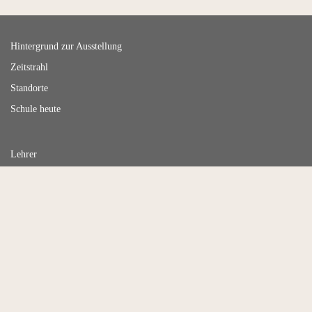
Hintergrund zur Ausstellung
Zeitstrahl
Standorte
Schule heute
Lehrer
Schüler
Unterricht
Schulleiterwechsel
Sport
Hitlerjugend
Flaggenvorfall
Mai 1940