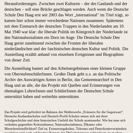
Herausforderungen. Zwischen zwei Kulturen – der des Gastlands und der
deutschen – soll eine Brücke geschlagen werden. Auch wenn die Deutsche
Schule Den Haag erst seit 2003 das Wort „international“ im Titel trägt, so
kamen hier schon immer verschiedene Nationen zusammen. Spätestens
mit dem Einmarsch der deutschen Truppen in den Niederlanden am 10.
Mai 1940 war klar: die liberale Politik im Königreich der Niederlande ist
den Nationalsozialisten ein Dorn im Auge. Die Deutsche Schule Den
Haag geriet zunehmend zwischen die Fronten der liberalen
niederländischen und der faschistischen deutschen Kultur und Politik. Die
Ausstellung erzählt anhand von einzelnen Ereignissen und Biographien
von dieser Zeit.
Die Ausstellung basiert auf den Arbeitsergebnissen einer kleinen Gruppe
von OberstufenschülerInnen. Großer Dank geht u.a. an das Politische
Archiv des Auswärtigen Amtes in Berlin, das Gemeentearchief in Den
Haag und an alle, die das Projekt mit Quellen und Erinnerungen von
ehemaligen LehrerInnen und SchülerInnen der Deutschen Schule
unterstützt haben und weiterhin unterstützen.
Das Projekt wird gefördert im Rahmen des Wettbewerbs „Erinnern für die Gegenwart“.
Deutsche Auslandsschulen und Deutsch-Profil-Schulen setzen sich mit ihrer
Schulgeschichte und dem historischen Umfeld der Schule auseinander. Wie hat man sich
verhalten gegenüber Kolonialismus, Nationalsozialismus, Diktatur oder
Menschenfeindlichkeit? Ziel ist, Erinnerungskultur, Toleranz und Demokratieverständnis
zu stärken und auch auf heutige Formen der Diskriminierung aufmerksam zu machen.